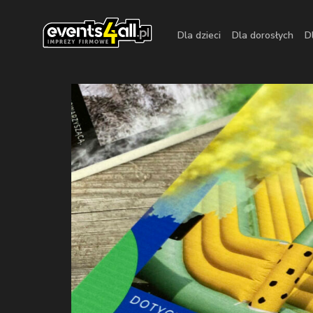
Dla dzieci
Dla dorosłych
D