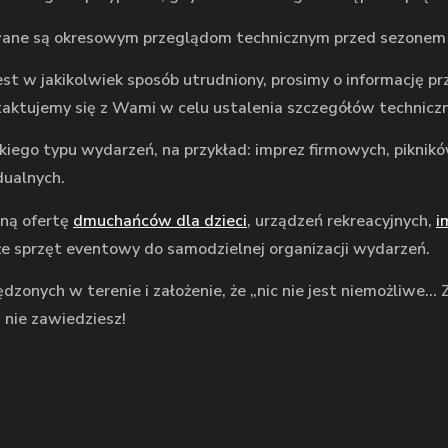
awane są okresowym przeglądom technicznym przed sezonem
 jest w jakikolwiek sposób utrudniony, prosimy o informację
aktujemy się z Wami w celu ustalenia szczegółów technicz
elkiego typu wydarzeń, na przykład: imprez firmowych, pikni
dualnych.
aną ofertę
dmuchańców dla dzieci
, urządzeń rekreacyjnych,
i
e sprzęt eventowy do samodzielnej organizacji wydarzeń.
dzonych w terenie i założenie, że „nic nie jest niemożliwe… 
 nie zawiedziesz!