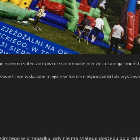
cie małemu solenizantowi niezapomniane przeżycia fundując mnó
awieźć we wskazane miejsce w formie niespodzianki lub wystaw
órczego w przypadku, gdy nie ma stałego dostępu do prądu