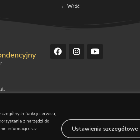
← Wróć
ondencyjny
r
ul.
4
czególnych funkcji serwisu,
41
orzystania z narzędzi do
Ustawienia szczegółowe
ie informacji oraz