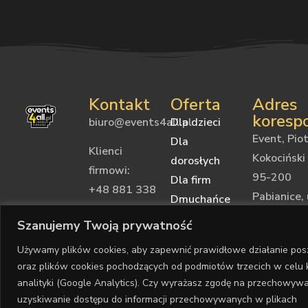
Kontakt
Oferta
Adres
koresp
biuro@events4all.pl
Dla dzieci
Event, Piot
Dla
Klienci
Kokociński
dorosłych
firmowi:
95-200
Dla firm
+48 881 338
Pabianice, 
Dmuchańce
830
Torowa 2
Na prezent
Szanujemy Twoją prywatność
Wynajem
Klienci
NIP:
Używamy plików cookies, aby zapewnić prawidłowe działanie posz
sprzętu
indywidualni:
73118420
oraz plików cookies pochodzących od podmiotów trzecich w celu k
+48 881 338
analityki (Google Analytics). Czy wyrażasz zgodę na przechowywan
870
uzyskiwanie dostępu do informacji przechowywanych w plikach