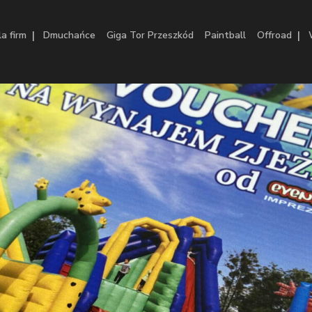
|
|
la firm
Dmuchańce
Giga Tor Przeszkód
Paintball
Offroad