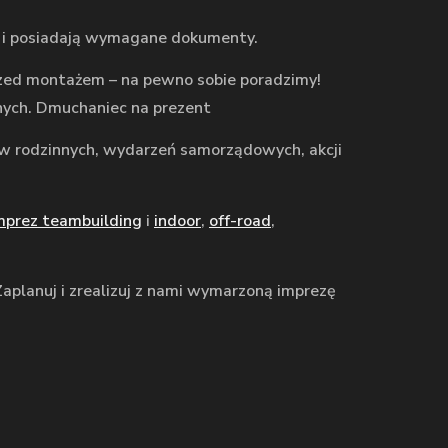
 i posiadają wymagane dokumenty.
 przed montażem – na pewno sobie poradzimy!
nych. Dmuchaniec na prezent
ków rodzinnych, wydarzeń samorządowych, akcji
mprez teambuilding
i
indoor
,
off-road
,
Zaplanuj i zrealizuj z nami wymarzoną imprezę