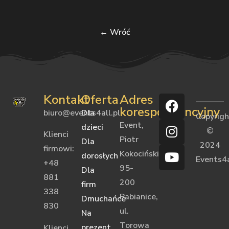
Alternative:
← Wróć
Kontakt
Oferta
Adres
korespondencyjny
biuro@events4all.pl
Dla
Copyrig
Event,
dzieci
©
Klienci
Piotr
Dla
2024
firmowi:
Kokociński
dorosłych
Events4a
+48
95-
Dla
881
200
firm
338
Pabianice,
Dmuchańce
830
ul.
Na
Torowa
prezent
Klienci