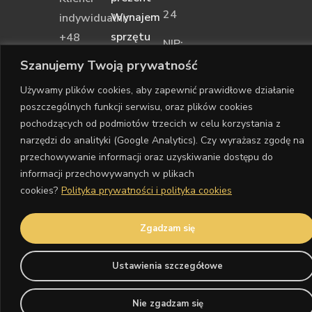
24
Wynajem
indywidualni:
sprzętu
+48
NIP:
881
7311842041
Szanujemy Twoją prywatność
338
Używamy plików cookies, aby zapewnić prawidłowe działanie
870
poszczególnych funkcji serwisu, oraz plików cookies
pochodzących od podmiotów trzecich w celu korzystania z
narzędzi do analityki (Google Analytics). Czy wyrażasz zgodę na
przechowywanie informacji oraz uzyskiwanie dostępu do
informacji przechowywanych w plikach
cookies?
Polityka prywatności i polityka cookies
Zgadzam się
Ustawienia szczegółowe
Nie zgadzam się