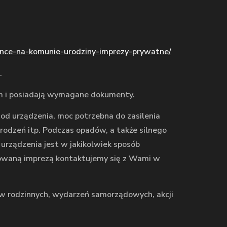
ance-na-komunie-urodziny-imprezy-prywatne/
.
 i posiadają wymagane dokumenty.
d urządzenia, moc potrzebna do zasilenia
odzeń itp. Podczas opadów, a także silnego
 urządzenia jest w jakikolwiek sposób
nowaną imprezą kontaktujemy się z Wami w
ków rodzinnych, wydarzeń samorządowych, akcji