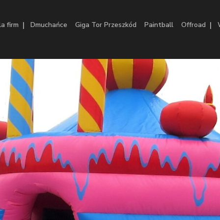
|
|
la firm
Dmuchańce
Giga Tor Przeszkód
Paintball
Offroad