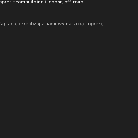
mprez teambuilding
i
indoor
,
off-road
,
Zaplanuj i zrealizuj z nami wymarzoną imprezę