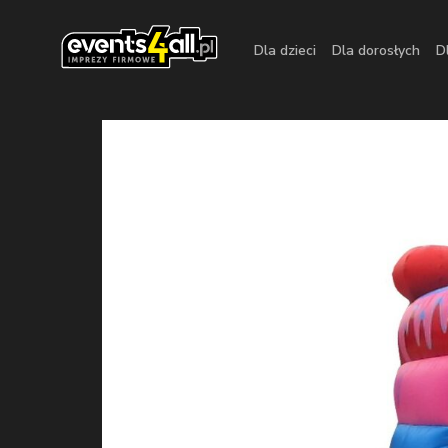
Dla dzieci
Dla dorosłych
D