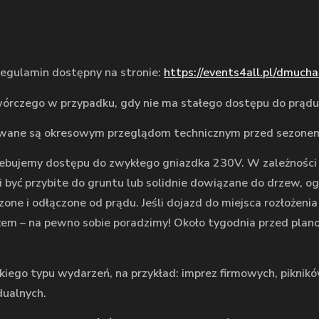
regulamin dostępny na stronie:
https://events4all.pl/dmuch
órczego w przypadku, gdy nie ma stałego dostępu do prądu
wane są okresowym przeglądom technicznym przed sezonem
ujemy dostępu do zwykłego gniazdka 230V. W zależności o
ć przybite do gruntu lub solidnie dowiązane do drzew, ogr
e i odłączone od prądu. Jeśli dojazd do miejsca rozłożenia
ażem – na pewno sobie poradzimy! Około tygodnia przed pla
elkiego typu wydarzeń, na przykład: imprez firmowych, pikni
dualnych.