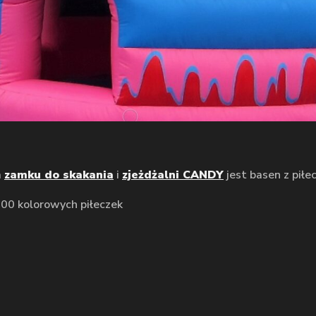
m
zamku do skakania
i
zjeżdżalni CANDY
jest basen z pił
000 kolorowych piłeczek