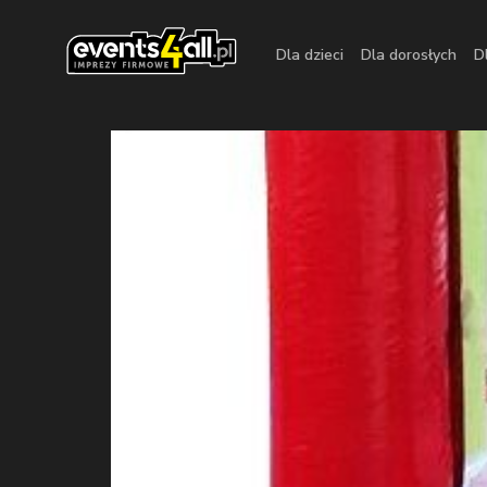
Dla dzieci
Dla dorosłych
D