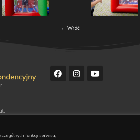
← Wróć
ondencyjny
r
ul.
4
czególnych funkcji serwisu,