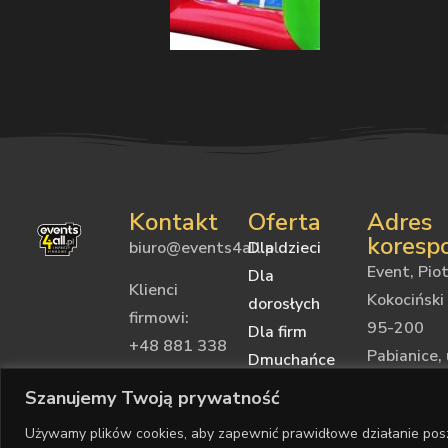
Kontakt
Oferta
Adres
koresp
biuro@events4all.pl
Dla dzieci
Event, Piot
Dla
Klienci
Kokociński
dorosłych
firmowi:
95-200
Dla firm
+48 881 338
Pabianice, 
Dmuchańce
830
Torowa 2
Na prezent
Szanujemy Twoją prywatność
Wynajem
Klienci
NIP:
Używamy plików cookies, aby zapewnić prawidłowe działanie posz
sprzętu
indywidualni: