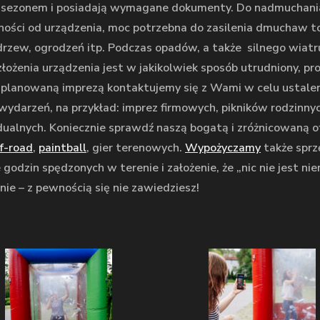
 sezonem i posiadają wymagane dokumenty. Do nadmuchani
ości od urządzenia, moc potrzebna do zasilenia dmuchaw t
 drzew, ogrodzeń itp. Podczas opadów, a także silnego wia
ozłożenia urządzenia jest w jakikolwiek sposób utrudniony, p
 planowaną imprezą kontaktujemy się z Wami w celu ustalen
u wydarzeń, na przykład: imprez firmowych, pikników rodzinn
dualnych. Koniecznie sprawdź naszą bogatą i zróżnicowaną 
f-road
,
paintball
, gier terenowych.
Wypożyczamy
także sprz
odzin spędzonych w terenie i założenie, że „nic nie jest nie
e – z pewnością się nie zawiedziesz!