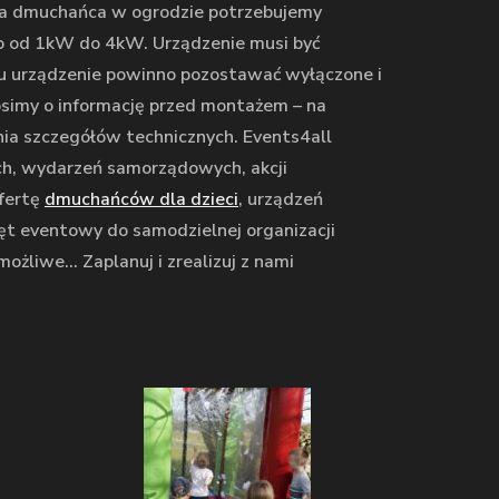
a dmuchańca w ogrodzie potrzebujemy
o od 1kW do 4kW. Urządzenie musi być
tru urządzenie powinno pozostawać wyłączone i
rosimy o informację przed montażem – na
ia szczegółów technicznych. Events4all
ych, wydarzeń samorządowych, akcji
ofertę
dmuchańców dla dzieci
, urządzeń
ęt eventowy do samodzielnej organizacji
możliwe… Zaplanuj i zrealizuj z nami