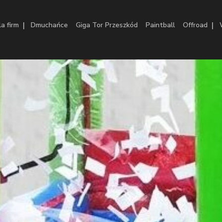
|
|
la firm
Dmuchańce
Giga Tor Przeszkód
Paintball
Offroad